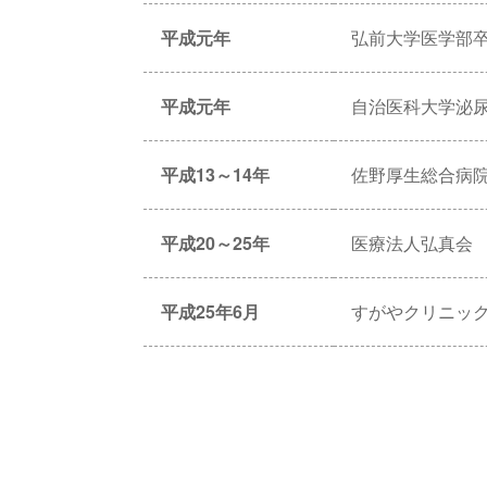
平成元年
弘前大学医学部
平成元年
自治医科大学泌
平成13～14年
佐野厚生総合病
平成20～25年
医療法人弘真会
平成25年6月
すがやクリニッ