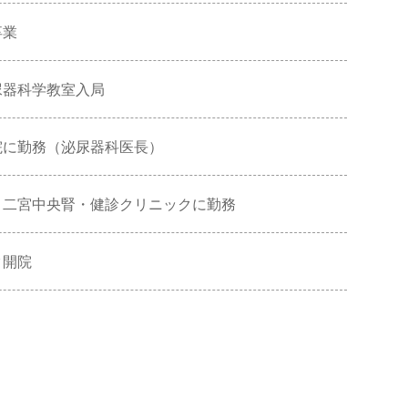
卒業
尿器科学教室入局
院に勤務（泌尿器科医長）
 二宮中央腎・健診クリニックに勤務
ク開院