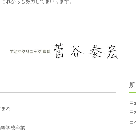
、これからも努力してまいります。
所
日
生まれ
日
日
高等学校卒業